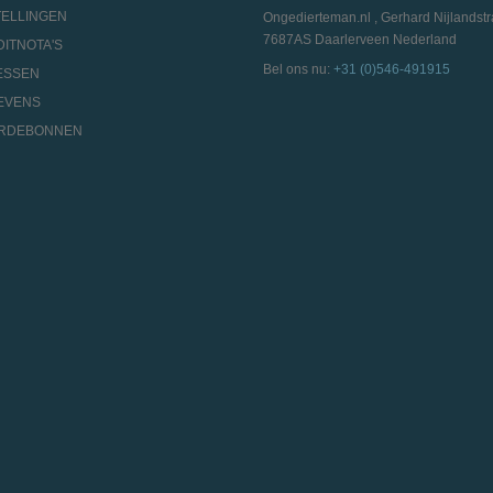
TELLINGEN
Ongedierteman.nl , Gerhard Nijlandstr
7687AS Daarlerveen Nederland
DITNOTA'S
Bel ons nu:
+31 (0)546-491915
ESSEN
EVENS
ARDEBONNEN