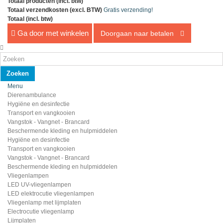
Totaal producten (incl. btw)
Totaal verzendkosten (excl. BTW)
Gratis verzending!
Totaal (incl. btw)
Ga door met winkelen
Doorgaan naar betalen
Zoeken
Menu
Dierenambulance
Hygiëne en desinfectie
Transport en vangkooien
Vangstok - Vangnet - Brancard
Beschermende kleding en hulpmiddelen
Hygiëne en desinfectie
Transport en vangkooien
Vangstok - Vangnet - Brancard
Beschermende kleding en hulpmiddelen
Vliegenlampen
LED UV-vliegenlampen
LED elektrocutie vliegenlampen
Vliegenlamp met lijmplaten
Electrocutie vliegenlamp
Lijmplaten