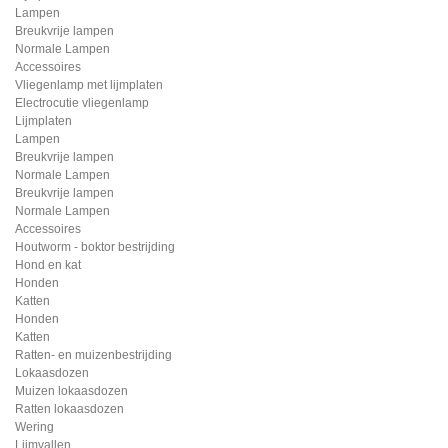
Lampen
Breukvrije lampen
Normale Lampen
Accessoires
Vliegenlamp met lijmplaten
Electrocutie vliegenlamp
Lijmplaten
Lampen
Breukvrije lampen
Normale Lampen
Breukvrije lampen
Normale Lampen
Accessoires
Houtworm - boktor bestrijding
Hond en kat
Honden
Katten
Honden
Katten
Ratten- en muizenbestrijding
Lokaasdozen
Muizen lokaasdozen
Ratten lokaasdozen
Wering
Lijmvallen