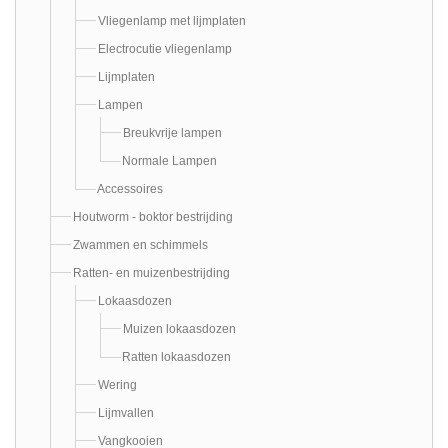
Vliegenlamp met lijmplaten
Electrocutie vliegenlamp
Lijmplaten
Lampen
Breukvrije lampen
Normale Lampen
Accessoires
Houtworm - boktor bestrijding
Zwammen en schimmels
Ratten- en muizenbestrijding
Lokaasdozen
Muizen lokaasdozen
Ratten lokaasdozen
Wering
Lijmvallen
Vangkooien