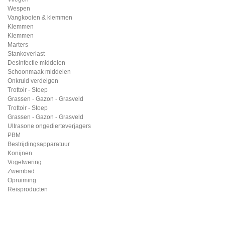
Wespen
Vangkooien & klemmen
Klemmen
Klemmen
Marters
Stankoverlast
Desinfectie middelen
Schoonmaak middelen
Onkruid verdelgen
Trottoir - Stoep
Grassen - Gazon - Grasveld
Trottoir - Stoep
Grassen - Gazon - Grasveld
Ultrasone ongedierteverjagers
PBM
Bestrijdingsapparatuur
Konijnen
Vogelwering
Zwembad
Opruiming
Reisproducten