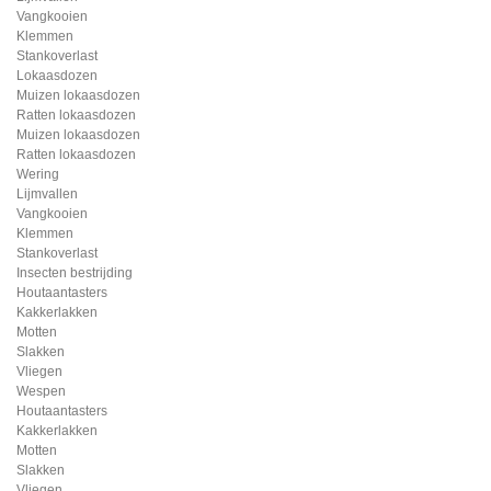
Vangkooien
Klemmen
Stankoverlast
Lokaasdozen
Muizen lokaasdozen
Ratten lokaasdozen
Muizen lokaasdozen
Ratten lokaasdozen
Wering
Lijmvallen
Vangkooien
Klemmen
Stankoverlast
Insecten bestrijding
Houtaantasters
Kakkerlakken
Motten
Slakken
Vliegen
Wespen
Houtaantasters
Kakkerlakken
Motten
Slakken
Vliegen