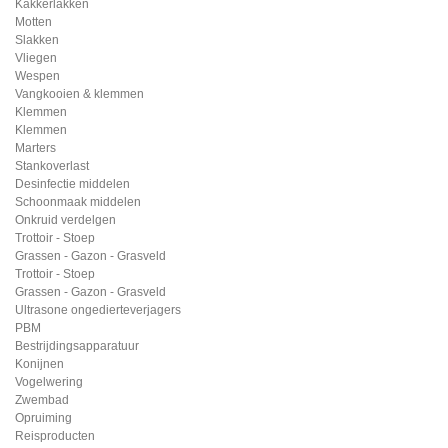
Kakkerlakken
Motten
Slakken
Vliegen
Wespen
Vangkooien & klemmen
Klemmen
Klemmen
Marters
Stankoverlast
Desinfectie middelen
Schoonmaak middelen
Onkruid verdelgen
Trottoir - Stoep
Grassen - Gazon - Grasveld
Trottoir - Stoep
Grassen - Gazon - Grasveld
Ultrasone ongedierteverjagers
PBM
Bestrijdingsapparatuur
Konijnen
Vogelwering
Zwembad
Opruiming
Reisproducten