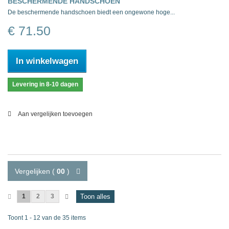
BESCHERMENDE HANDSCHOEN
De beschermende handschoen biedt een ongewone hoge...
€ 71.50
In winkelwagen
Levering in 8-10 dagen
Aan vergelijken toevoegen
Vergelijken (
00
)
1
2
3
Toon alles
Toont 1 - 12 van de 35 items