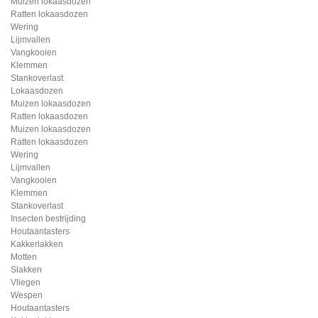
Muizen lokaasdozen
Ratten lokaasdozen
Wering
Lijmvallen
Vangkooien
Klemmen
Stankoverlast
Lokaasdozen
Muizen lokaasdozen
Ratten lokaasdozen
Muizen lokaasdozen
Ratten lokaasdozen
Wering
Lijmvallen
Vangkooien
Klemmen
Stankoverlast
Insecten bestrijding
Houtaantasters
Kakkerlakken
Motten
Slakken
Vliegen
Wespen
Houtaantasters