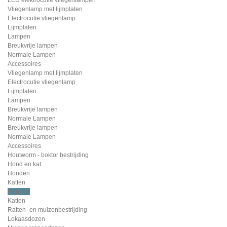
Vliegenlamp met lijmplaten
Electrocutie vliegenlamp
Lijmplaten
Lampen
Breukvrije lampen
Normale Lampen
Accessoires
Vliegenlamp met lijmplaten
Electrocutie vliegenlamp
Lijmplaten
Lampen
Breukvrije lampen
Normale Lampen
Breukvrije lampen
Normale Lampen
Accessoires
Houtworm - boktor bestrijding
Hond en kat
Honden
Katten
Honden
Katten
Ratten- en muizenbestrijding
Lokaasdozen