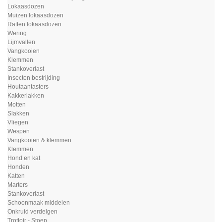
Lokaasdozen
Muizen lokaasdozen
Ratten lokaasdozen
Wering
Lijmvallen
Vangkooien
Klemmen
Stankoverlast
Insecten bestrijding
Houtaantasters
Kakkerlakken
Motten
Slakken
Vliegen
Wespen
Vangkooien & klemmen
Klemmen
Hond en kat
Honden
Katten
Marters
Stankoverlast
Schoonmaak middelen
Onkruid verdelgen
Trottoir - Stoep