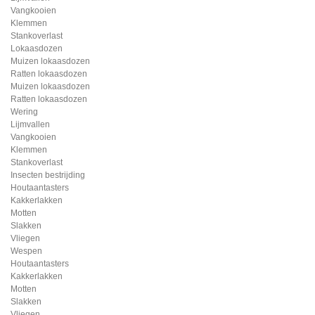
Vangkooien
Klemmen
Stankoverlast
Lokaasdozen
Muizen lokaasdozen
Ratten lokaasdozen
Muizen lokaasdozen
Ratten lokaasdozen
Wering
Lijmvallen
Vangkooien
Klemmen
Stankoverlast
Insecten bestrijding
Houtaantasters
Kakkerlakken
Motten
Slakken
Vliegen
Wespen
Houtaantasters
Kakkerlakken
Motten
Slakken
Vliegen