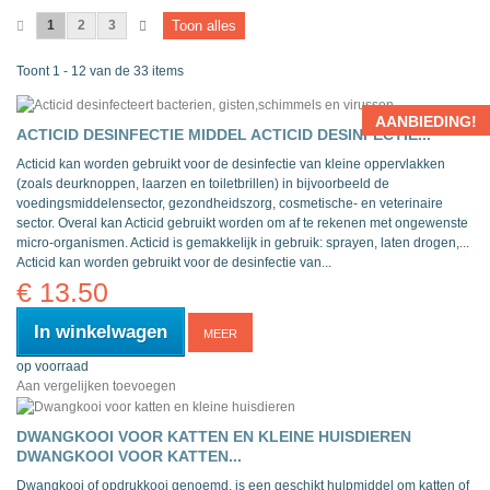
1
2
3
Toon alles
Toont 1 - 12 van de 33 items
AANBIEDING!
ACTICID DESINFECTIE MIDDEL
ACTICID DESINFECTIE...
Acticid kan worden gebruikt voor de desinfectie van kleine oppervlakken
(zoals deurknoppen, laarzen en toiletbrillen) in bijvoorbeeld de
voedingsmiddelensector, gezondheidszorg, cosmetische- en veterinaire
sector. Overal kan Acticid gebruikt worden om af te rekenen met ongewenste
micro-organismen. Acticid is gemakkelijk in gebruik: sprayen, laten drogen,...
Acticid kan worden gebruikt voor de desinfectie van...
€ 13.50
In winkelwagen
MEER
op voorraad
Aan vergelijken toevoegen
DWANGKOOI VOOR KATTEN EN KLEINE HUISDIEREN
DWANGKOOI VOOR KATTEN...
Dwangkooi of opdrukkooi genoemd, is een geschikt hulpmiddel om katten of