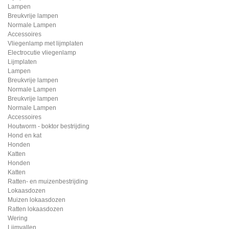
Lampen
Breukvrije lampen
Normale Lampen
Accessoires
Vliegenlamp met lijmplaten
Electrocutie vliegenlamp
Lijmplaten
Lampen
Breukvrije lampen
Normale Lampen
Breukvrije lampen
Normale Lampen
Accessoires
Houtworm - boktor bestrijding
Hond en kat
Honden
Katten
Honden
Katten
Ratten- en muizenbestrijding
Lokaasdozen
Muizen lokaasdozen
Ratten lokaasdozen
Wering
Lijmvallen