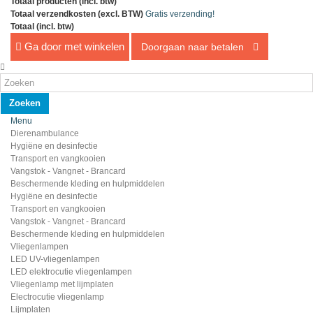
Totaal producten (incl. btw)
Totaal verzendkosten (excl. BTW)
Gratis verzending!
Totaal (incl. btw)
Ga door met winkelen
Doorgaan naar betalen
Zoeken
Menu
Dierenambulance
Hygiëne en desinfectie
Transport en vangkooien
Vangstok - Vangnet - Brancard
Beschermende kleding en hulpmiddelen
Hygiëne en desinfectie
Transport en vangkooien
Vangstok - Vangnet - Brancard
Beschermende kleding en hulpmiddelen
Vliegenlampen
LED UV-vliegenlampen
LED elektrocutie vliegenlampen
Vliegenlamp met lijmplaten
Electrocutie vliegenlamp
Lijmplaten