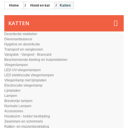
Home
Hond en kat
Katten
KATTEN
Desinfectie middelen
Dierenambulance
Hygiëne en desinfectie
Transport en vangkooien
Vangstok - Vangnet - Brancard
Beschermende kleding en hulpmiddelen
Vliegenlampen
LED UV-vliegenlampen
LED elektrocutie vliegenlampen
Vliegenlamp met lijmplaten
Electrocutie vliegenlamp
Lijmplaten
Lampen
Breukvrije lampen
Normale Lampen
Accessoires
Houtworm - boktor bestrijding
Zwammen en schimmels
Ratten- en muizenbestrijding