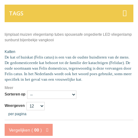
TAGS
lijmplaat
muizen
vliegenlamp
tubes
spouwsafe
ongedierte
LED vliegenlamp
sunburst
bijenbekje
vangkooi
Katten
De kat of huiskat (Felis catus) is een van de oudste huisdieren van de mens.
De gedomesticeerde kat behoort tot de familie der katachtigen (Felidae). De
oude soortnaam was Felis domesticus, tegenwoordig is deze vervangen door
Felis catus. In het Nederlands wordt ook het woord poes gebruikt, soms meer
specifiek in het geval van een vrouwelijke kat.
Meer
Sorteren op
Weergeven
per pagina
Vergelijken (
00
)