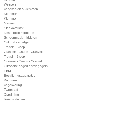
Wespen
Vangkooien & klemmen
Klemmen
Klemmen
Marters
Stankoverlast
Desinfectie middelen
Schoonmaak middelen
Onkruid verdelgen
Trottoir - Stoep
Grassen - Gazon - Grasveld
Trottoir - Stoep
Grassen - Gazon - Grasveld
Ultrasone ongedierteverjagers
PBM
Bestrijdingsapparatuur
Konijnen
Vogelwering
Zwembad
Opruiming
Reisproducten