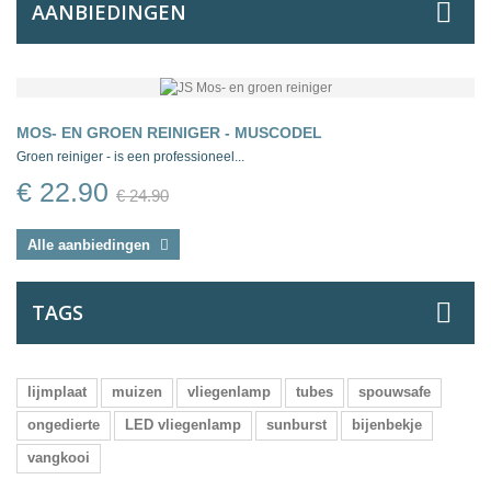
AANBIEDINGEN
MOS- EN GROEN REINIGER - MUSCODEL
Groen reiniger - is een professioneel...
€ 22.90
€ 24.90
Alle aanbiedingen
TAGS
lijmplaat
muizen
vliegenlamp
tubes
spouwsafe
ongedierte
LED vliegenlamp
sunburst
bijenbekje
vangkooi