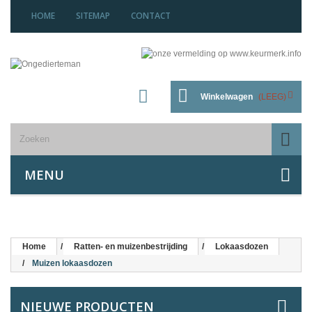
HOME
SITEMAP
CONTACT
Winkelwagen
(LEEG)
MENU
Home
Ratten- en muizenbestrijding
Lokaasdozen
Muizen lokaasdozen
NIEUWE PRODUCTEN