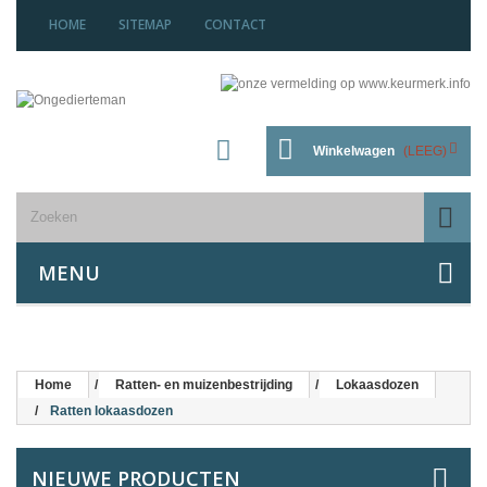
HOME
SITEMAP
CONTACT
Winkelwagen
(LEEG)
MENU
Home
Ratten- en muizenbestrijding
Lokaasdozen
Ratten lokaasdozen
NIEUWE PRODUCTEN