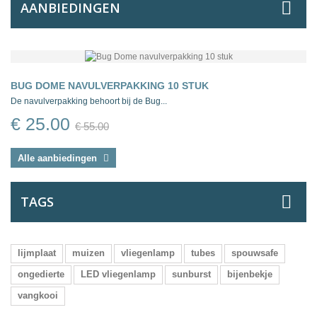
AANBIEDINGEN
BUG DOME NAVULVERPAKKING 10 STUK
De navulverpakking behoort bij de Bug...
€ 25.00
€ 55.00
Alle aanbiedingen
TAGS
lijmplaat
muizen
vliegenlamp
tubes
spouwsafe
ongedierte
LED vliegenlamp
sunburst
bijenbekje
vangkooi