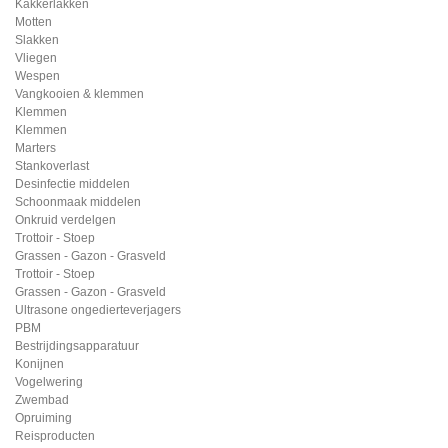
Kakkerlakken
Motten
Slakken
Vliegen
Wespen
Vangkooien & klemmen
Klemmen
Klemmen
Marters
Stankoverlast
Desinfectie middelen
Schoonmaak middelen
Onkruid verdelgen
Trottoir - Stoep
Grassen - Gazon - Grasveld
Trottoir - Stoep
Grassen - Gazon - Grasveld
Ultrasone ongedierteverjagers
PBM
Bestrijdingsapparatuur
Konijnen
Vogelwering
Zwembad
Opruiming
Reisproducten