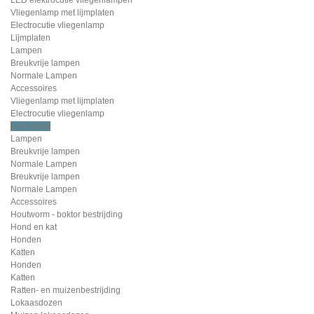
Vliegenlamp met lijmplaten
Electrocutie vliegenlamp
Lijmplaten
Lampen
Breukvrije lampen
Normale Lampen
Accessoires
Vliegenlamp met lijmplaten
Electrocutie vliegenlamp
Lijmplaten
Lampen
Breukvrije lampen
Normale Lampen
Breukvrije lampen
Normale Lampen
Accessoires
Houtworm - boktor bestrijding
Hond en kat
Honden
Katten
Honden
Katten
Ratten- en muizenbestrijding
Lokaasdozen