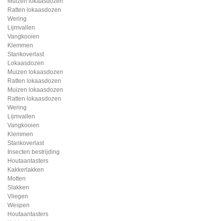
Muizen lokaasdozen
Ratten lokaasdozen
Wering
Lijmvallen
Vangkooien
Klemmen
Stankoverlast
Lokaasdozen
Muizen lokaasdozen
Ratten lokaasdozen
Muizen lokaasdozen
Ratten lokaasdozen
Wering
Lijmvallen
Vangkooien
Klemmen
Stankoverlast
Insecten bestrijding
Houtaantasters
Kakkerlakken
Motten
Slakken
Vliegen
Wespen
Houtaantasters