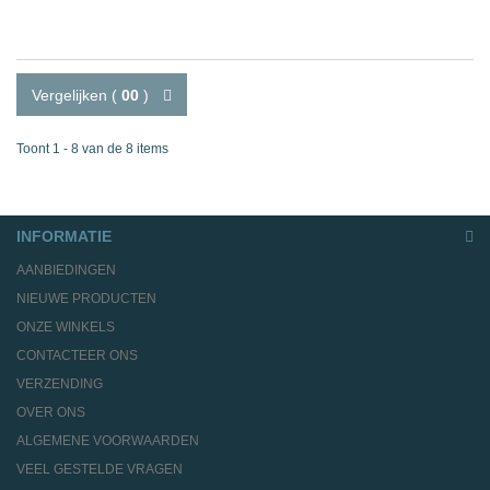
Vergelijken (
00
)
Toont 1 - 8 van de 8 items
INFORMATIE
AANBIEDINGEN
NIEUWE PRODUCTEN
ONZE WINKELS
CONTACTEER ONS
VERZENDING
OVER ONS
ALGEMENE VOORWAARDEN
VEEL GESTELDE VRAGEN