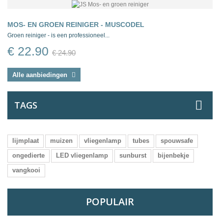
MOS- EN GROEN REINIGER - MUSCODEL
Groen reiniger - is een professioneel...
€ 22.90
€ 24.90
Alle aanbiedingen
TAGS
lijmplaat
muizen
vliegenlamp
tubes
spouwsafe
ongedierte
LED vliegenlamp
sunburst
bijenbekje
vangkooi
POPULAIR