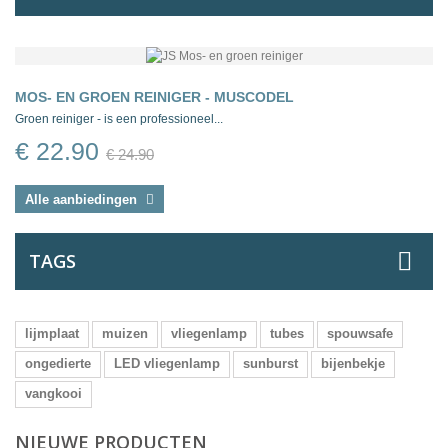
MOS- EN GROEN REINIGER - MUSCODEL
Groen reiniger - is een professioneel...
€ 22.90
€ 24.90
Alle aanbiedingen
TAGS
lijmplaat
muizen
vliegenlamp
tubes
spouwsafe
ongedierte
LED vliegenlamp
sunburst
bijenbekje
vangkooi
NIEUWE PRODUCTEN