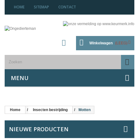
HOME
SITEMAP
CONTACT
Winkelwagen
(LEEG)
MENU
Home
Insecten bestrijding
Motten
NIEUWE PRODUCTEN