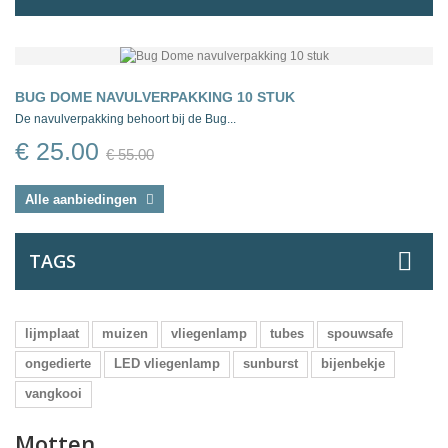
BUG DOME NAVULVERPAKKING 10 STUK
De navulverpakking behoort bij de Bug...
€ 25.00
€ 55.00
Alle aanbiedingen
TAGS
lijmplaat
muizen
vliegenlamp
tubes
spouwsafe
ongedierte
LED vliegenlamp
sunburst
bijenbekje
vangkooi
Motten