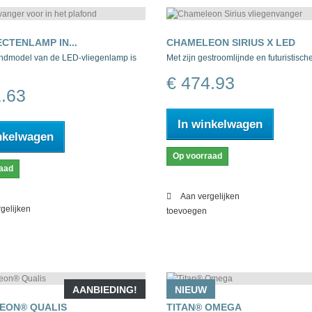
ECTENLAMP IN...
CHAMELEON SIRIUS X LED
ndmodel van de LED-vliegenlamp is
Met zijn gestroomlijnde en futuristische
€ 474.93
1.63
In winkelwagen
nkelwagen
Op voorraad
aad
Aan vergelijken
gelijken
toevoegen
AANBIEDING!
NIEUW
EON® QUALIS
TITAN® OMEGA