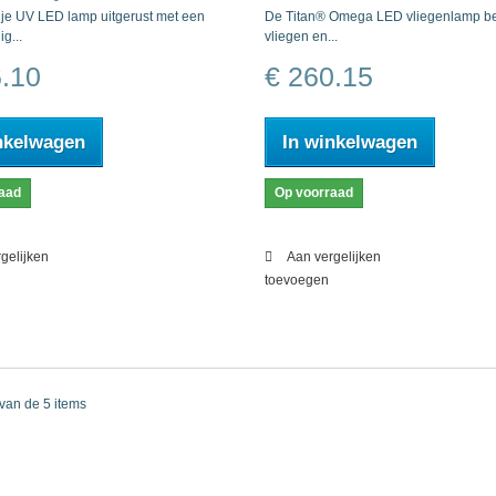
rije UV LED lamp uitgerust met een
De Titan® Omega LED vliegenlamp bes
g...
vliegen en...
6.10
€ 260.15
nkelwagen
In winkelwagen
aad
Op voorraad
gelijken
Aan vergelijken
toevoegen
 van de 5 items