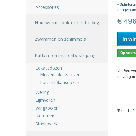
• Splinterv
Accessoires
hoogwaardi
€ 49
Houtworm - boktor bestrijding
Zwammen en schimmels
In wi
Op voorr
Ratten- en muizenbestrijding
Lokaasdozen
Aan ver
Muizen lokaasdozen
toevoegen
Ratten lokaasdozen
Wering
Lijmvallen
Vangkooien
Toont 1 - 5
Klemmen
Stankoverlast