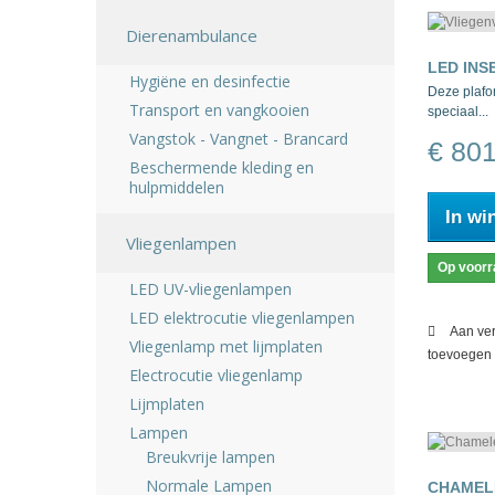
Dierenambulance
LED INS
Hygiëne en desinfectie
Deze plafo
Transport en vangkooien
speciaal...
Vangstok - Vangnet - Brancard
€ 80
Beschermende kleding en
hulpmiddelen
In wi
Vliegenlampen
Op voorr
LED UV-vliegenlampen
LED elektrocutie vliegenlampen
Aan ver
Vliegenlamp met lijmplaten
toevoegen
Electrocutie vliegenlamp
Lijmplaten
Lampen
Breukvrije lampen
Normale Lampen
CHAMEL