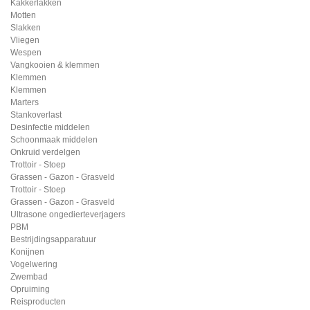
Kakkerlakken
Motten
Slakken
Vliegen
Wespen
Vangkooien & klemmen
Klemmen
Klemmen
Marters
Stankoverlast
Desinfectie middelen
Schoonmaak middelen
Onkruid verdelgen
Trottoir - Stoep
Grassen - Gazon - Grasveld
Trottoir - Stoep
Grassen - Gazon - Grasveld
Ultrasone ongedierteverjagers
PBM
Bestrijdingsapparatuur
Konijnen
Vogelwering
Zwembad
Opruiming
Reisproducten