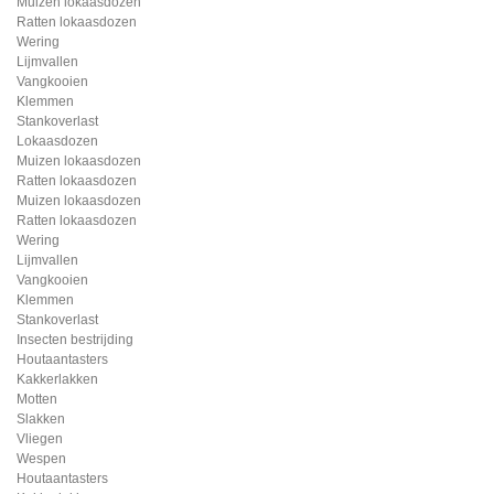
Muizen lokaasdozen
Ratten lokaasdozen
Wering
Lijmvallen
Vangkooien
Klemmen
Stankoverlast
Lokaasdozen
Muizen lokaasdozen
Ratten lokaasdozen
Muizen lokaasdozen
Ratten lokaasdozen
Wering
Lijmvallen
Vangkooien
Klemmen
Stankoverlast
Insecten bestrijding
Houtaantasters
Kakkerlakken
Motten
Slakken
Vliegen
Wespen
Houtaantasters