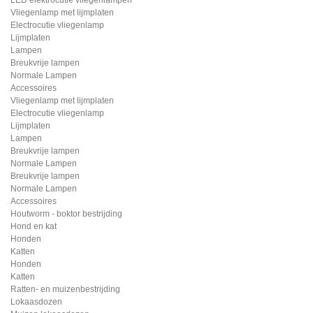
Vliegenlamp met lijmplaten
Electrocutie vliegenlamp
Lijmplaten
Lampen
Breukvrije lampen
Normale Lampen
Accessoires
Vliegenlamp met lijmplaten
Electrocutie vliegenlamp
Lijmplaten
Lampen
Breukvrije lampen
Normale Lampen
Breukvrije lampen
Normale Lampen
Accessoires
Houtworm - boktor bestrijding
Hond en kat
Honden
Katten
Honden
Katten
Ratten- en muizenbestrijding
Lokaasdozen