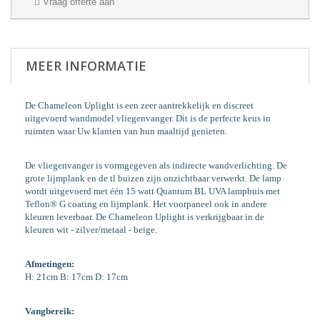
Vraag offerte aan
MEER INFORMATIE
De Chameleon Uplight is een zeer aantrekkelijk en discreet
uitgevoerd wandmodel vliegenvanger. Dit is de perfecte keus in
ruimten waar Uw klanten van hun maaltijd genieten.
De vliegenvanger is vormgegeven als indirecte wandverlichting. De
grote lijmplank en de tl buizen zijn onzichtbaar verwerkt. De lamp
wordt uitgevoerd met één 15 watt Quantum BL UVA lampbuis met
Teflon® G coating en lijmplank. Het voorpaneel ook in andere
kleuren leverbaar. De Chameleon Uplight is verkrijgbaar in de
kleuren wit - zilver/metaal - beige.
Afmetingen:
H: 21cm B: 17cm D: 17cm
Vangbereik: