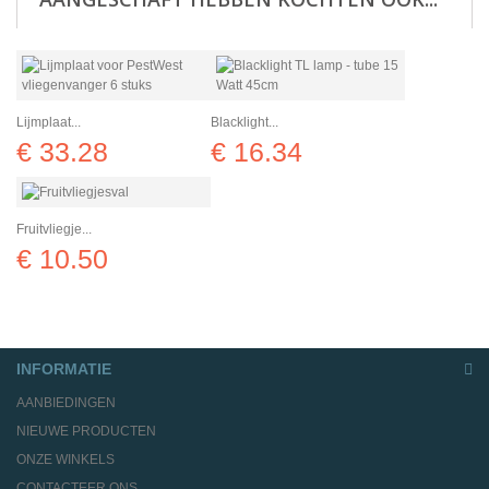
Lijmplaat...
Blacklight...
€ 33.28
€ 16.34
Fruitvliegje...
€ 10.50
INFORMATIE
AANBIEDINGEN
NIEUWE PRODUCTEN
ONZE WINKELS
CONTACTEER ONS