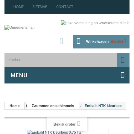
HOME
SITEMAP
CONTACT
Winkelwagen
(LEEG)
MENU
Home
Zwammen en schimmels
Embalit NTK kleurloos
Bekijk groter