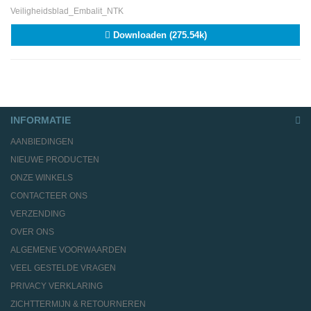
Veiligheidsblad_Embalit_NTK
Downloaden (275.54k)
INFORMATIE
AANBIEDINGEN
NIEUWE PRODUCTEN
ONZE WINKELS
CONTACTEER ONS
VERZENDING
OVER ONS
ALGEMENE VOORWAARDEN
VEEL GESTELDE VRAGEN
PRIVACY VERKLARING
ZICHTTERMIJN & RETOURNEREN