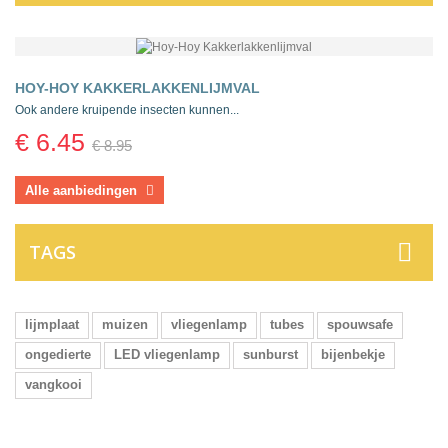
HOY-HOY KAKKERLAKKENLIJMVAL
Ook andere kruipende insecten kunnen...
€ 6.45
€ 8.95
Alle aanbiedingen
TAGS
lijmplaat
muizen
vliegenlamp
tubes
spouwsafe
ongedierte
LED vliegenlamp
sunburst
bijenbekje
vangkooi